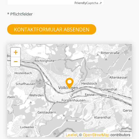
Friendly
Captcha ⇗
* Pflichtfelder
+
−
Leaflet
, ©
OpenStreetMap
contributors